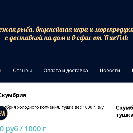
ежая рыба, вкуснейшая икра и морепроду
с доставкой на дом и в офис от TrueFish
н
Отзывы
Оплата и доставка
Новости
Скумбрия
Скумб
тушка 
0 руб / 1000 г