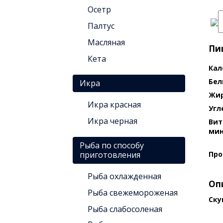
Осетр
Палтус
Масляная
Пищ
Кета
Кал
Бел
Икра
Жи
Икра красная
Угл
Икра черная
Вит
ми
Рыба по способу
приготовления
Про
Рыба охлажденная
Оп
Рыба свежемороженая
Ску
Рыба слабосоленая