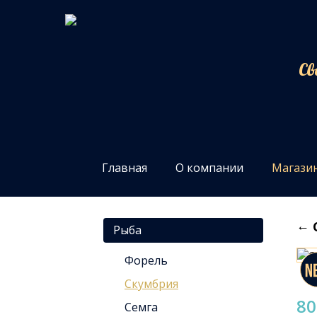
Св
Главная
О компании
Магази
←
Рыба
Форель
Скумбрия
80
Семга