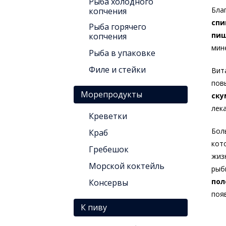
Рыба холодного
Бла
копчения
спи
Рыба горячего
пищ
копчения
мин
Рыба в упаковке
Филе и стейки
Вит
пов
Морепродукты
ску
лека
Креветки
Бол
Краб
кот
Гребешок
жиз
Морской коктейль
рыб
пол
Консервы
поя
К пиву