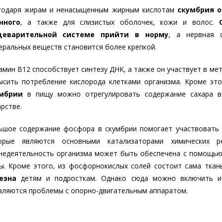
годаря жирам и ненасыщенным жирным кислотам
скумбрия о
нного
, а также для слизистых оболочек, кожи и волос.
еварительной системе прийти в норму
, а нервная 
еральных веществ становится более крепкой.
амин B12 способствует синтезу ДНК, а также он участвует в ме
ысить потребление кислорода клетками организма. Кроме эт
мбрии
в пищу можно отрегулировать содержание сахара в
рстве.
ьшое содержание фосфора в скумбрии помогает участвовать 
орые являются основными катализаторами химических р
недеятельность организма может быть обеспечена с помощью
ы. Кроме этого, из фосфорнокислых солей состоит сама ткан
езна
детям и подросткам. Однако сюда можно включить и 
вляются проблемы с опорно-двигательным аппаратом.