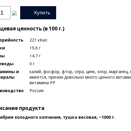
Купить
евая ценность (в 100 г.)
орийность
221 кКал
ки
19,6 г
ры
14,7 г
еводы
0 г
амины и
калий, фосфор, фтор, сера, цинк, хлор, марганец,
нералы
имеется, причем довольно много ценного витами
витамина РР
изводство
Россия
исание продукта
мбрия холодного копчения, тушка весовая, ~1000 г.